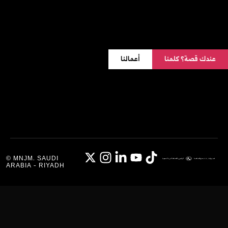
عندك قصة؟ كلمنا
أعمالنا
© MNJM. SAUDI
ARABIA - RIYADH