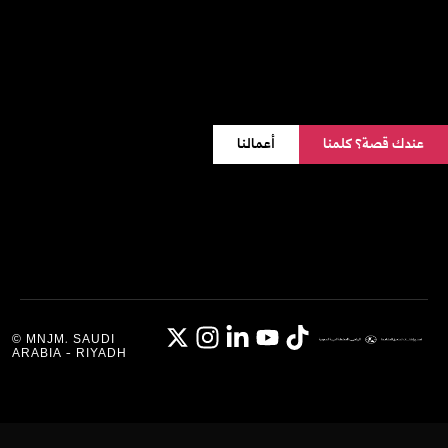
عندك قصة؟ كلمنا
أعمالنا
© MNJM. SAUDI
ARABIA - RIYADH