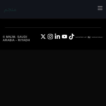
منجم
© MNJM. SAUDI
ARABIA - RIYADH