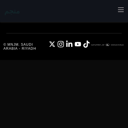
منجم
© MNJM. SAUDI
ARABIA - RIYADH